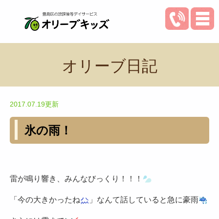
オリーブ日記
2017.07.19更新
氷の雨！
雷が鳴り響き、みんなびっくり！！！
「今の大きかったね
」なんて話していると急に豪雨